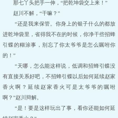
那七丫头把手一伸，“把乾坤袋交上来！”
赵川不解，“干嘛？”
“还是我来保管。你身上的银子什么的都放
进乾坤袋里，省得我不在的时候，你净干些招蜂
引蝶的糊涂事，别忘了你太爷爷是怎么嘱咐你
的！”
“天哪，怎么能这样说，低调和招蜂引蝶没
有直接关系好吧，不招蜂引蝶以后如何延续赵家
香火啊？延续赵家香火可是太爷爷的嘱咐
啊？”赵川辩解。
“是！要是这样玩出了事，看你还能如何延