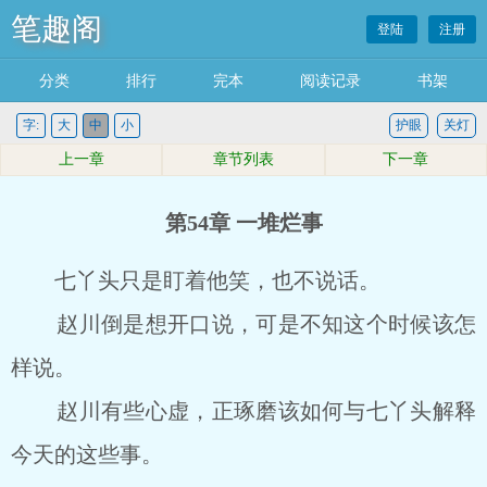
笔趣阁
登陆
注册
分类
排行
完本
阅读记录
书架
字:
大
中
小
护眼
关灯
上一章
章节列表
下一章
第54章 一堆烂事
七丫头只是盯着他笑，也不说话。
赵川倒是想开口说，可是不知这个时候该怎
样说。
赵川有些心虚，正琢磨该如何与七丫头解释
今天的这些事。