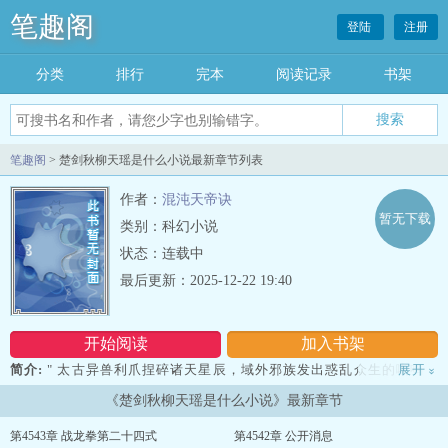
笔趣阁
登陆
注册
分类
排行
完本
阅读记录
书架
笔趣阁
> 楚剑秋柳天瑶是什么小说最新章节列表
作者：
混沌天帝诀
暂无下载
类别：科幻小说
状态：连载中
最后更新：2025-12-22 19:40
开始阅读
加入书架
简介:
" 太古异兽利爪捏碎诸天星辰，域外邪族发出惑乱众生的嘶鸣，
展开
»
黑暗深渊中的妖魔睁开了邪异的血瞳，远古诸神从沉睡中苏醒。这是
《楚剑秋柳天瑶是什么小说》最新章节
一个大争之世！人族强者以利剑问鼎苍穹，在诸天万族中挺起不屈脊
梁！楚剑秋偶得混沌天帝诀，从微弱中崛起，踏上万界征程。一念崩
第4543章 战龙拳第二十四式
第4542章 公开消息