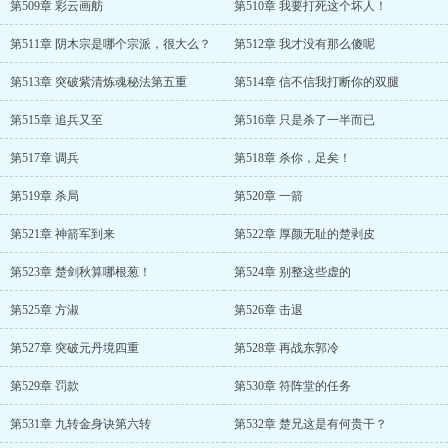
第509章 彩云画舫
第510章 我要打死这个坏人！
第511章 阴木宗是哪个宗派，很大么？
第512章 我才没有那么傻呢
第513章 突破紫清炼魂秘法第五重
第514章 信不信我打断你的双腿
第515章 追兵又至
第516章 只是杀了一半而已
第517章 调兵
第518章 杀你，足矣！
第519章 杀局
第520章 一箭
第521章 神箭军到来
第522章 厚颜无耻的楚剥皮
第523章 楚剑秋算哪根葱！
第524章 别整这些虚的
第525章 方淑
第526章 击退
第527章 突破元丹境四重
第528章 再战东郭冷
第529章 罚款
第530章 符阵堂的任务
第531章 九转金身诀第六转
第532章 楚兄这是有何贵干？