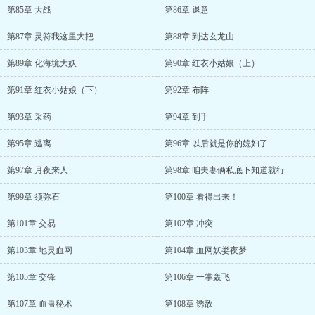
第85章 大战
第86章 退意
第87章 灵符我这里大把
第88章 到达玄龙山
第89章 化海境大妖
第90章 红衣小姑娘（上）
第91章 红衣小姑娘（下）
第92章 布阵
第93章 采药
第94章 到手
第95章 逃离
第96章 以后就是你的媳妇了
第97章 月夜来人
第98章 咱夫妻俩私底下知道就行
第99章 须弥石
第100章 看得出来！
第101章 交易
第102章 冲突
第103章 地灵血网
第104章 血网妖娄夜梦
第105章 交锋
第106章 一掌轰飞
第107章 血蛊秘术
第108章 诱敌