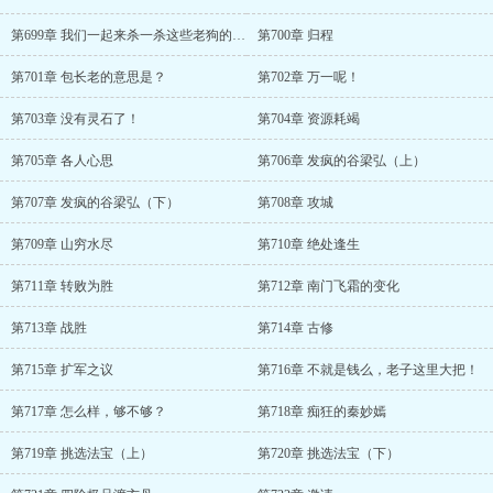
第699章 我们一起来杀一杀这些老狗的气焰
第700章 归程
第701章 包长老的意思是？
第702章 万一呢！
第703章 没有灵石了！
第704章 资源耗竭
第705章 各人心思
第706章 发疯的谷梁弘（上）
第707章 发疯的谷梁弘（下）
第708章 攻城
第709章 山穷水尽
第710章 绝处逢生
第711章 转败为胜
第712章 南门飞霜的变化
第713章 战胜
第714章 古修
第715章 扩军之议
第716章 不就是钱么，老子这里大把！
第717章 怎么样，够不够？
第718章 痴狂的秦妙嫣
第719章 挑选法宝（上）
第720章 挑选法宝（下）