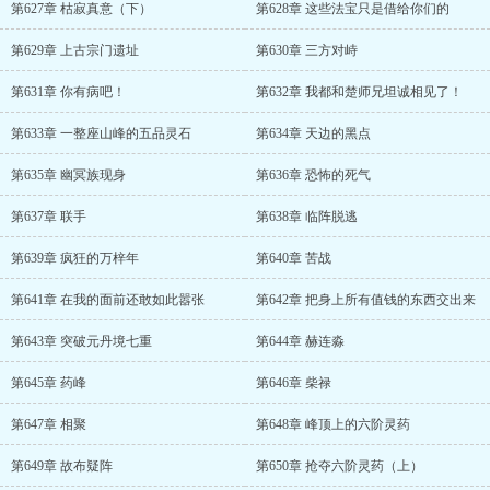
第627章 枯寂真意（下）
第628章 这些法宝只是借给你们的
第629章 上古宗门遗址
第630章 三方对峙
第631章 你有病吧！
第632章 我都和楚师兄坦诚相见了！
第633章 一整座山峰的五品灵石
第634章 天边的黑点
第635章 幽冥族现身
第636章 恐怖的死气
第637章 联手
第638章 临阵脱逃
第639章 疯狂的万梓年
第640章 苦战
第641章 在我的面前还敢如此嚣张
第642章 把身上所有值钱的东西交出来
第643章 突破元丹境七重
第644章 赫连淼
第645章 药峰
第646章 柴禄
第647章 相聚
第648章 峰顶上的六阶灵药
第649章 故布疑阵
第650章 抢夺六阶灵药（上）