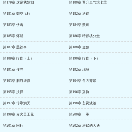
第179章 这是我媳妇
第180章 晋升真气境七重
第181章 御空飞行
第182章 送信
第183章 伏击
第184章 败逃
第185章 怀疑
第186章 暗影楼分堂
第187章 黑铁令
第188章 金猿
第189章 疗伤（上）
第190章 疗伤（下）
第191章 搜寻
第192章 现身
第193章 洞府虚影
第194章 各方齐聚
第195章 抉择
第196章 妥协
第197章 传承洞天
第198章 玄灵液池
第199章 赤火灵玉花
第200章 一掌
第201章 同行
第202章 潜伏的大妖