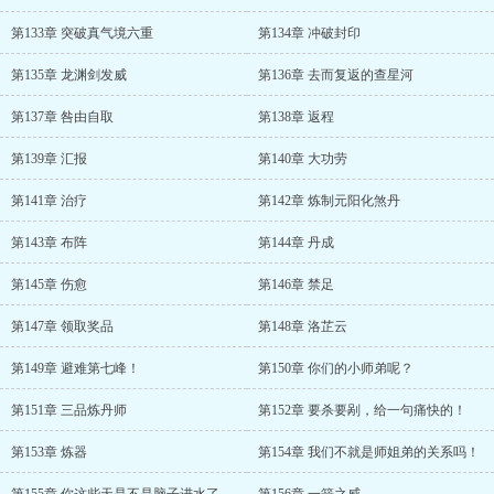
第133章 突破真气境六重
第134章 冲破封印
第135章 龙渊剑发威
第136章 去而复返的查星河
第137章 咎由自取
第138章 返程
第139章 汇报
第140章 大功劳
第141章 治疗
第142章 炼制元阳化煞丹
第143章 布阵
第144章 丹成
第145章 伤愈
第146章 禁足
第147章 领取奖品
第148章 洛芷云
第149章 避难第七峰！
第150章 你们的小师弟呢？
第151章 三品炼丹师
第152章 要杀要剐，给一句痛快的！
第153章 炼器
第154章 我们不就是师姐弟的关系吗！