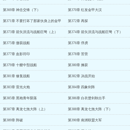
第369章 神念交锋（下）
第370章 红发金甲大汉
第371章 不要打坏了那家伙身上的金甲
第372章 再探
第373章 箭矢洪流与战船巨弩（上）
第374章 箭矢洪流与战船巨弩（下）
第375章 缴获战船
第376章 俘虏
第377章 血影符印
第378章 苦营
第379章 十艘中型战船
第380章 擒获
第381章 修复战船
第382章 决战开始
第383章 雷光火炮
第384章 四象剑阵
第385章 黑袍青年陨落
第386章 白衣楚剑秋出手
第387章 离龙七煞大阵（上）
第388章 离龙七煞大阵（下）
第389章 阵破
第390章 南洲联盟大军