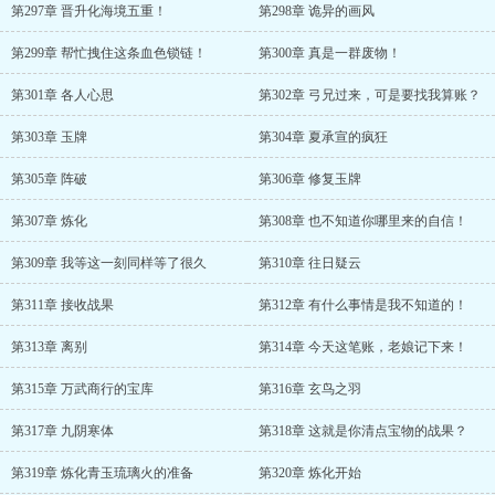
第297章 晋升化海境五重！
第298章 诡异的画风
第299章 帮忙拽住这条血色锁链！
第300章 真是一群废物！
第301章 各人心思
第302章 弓兄过来，可是要找我算账？
第303章 玉牌
第304章 夏承宣的疯狂
第305章 阵破
第306章 修复玉牌
第307章 炼化
第308章 也不知道你哪里来的自信！
第309章 我等这一刻同样等了很久
第310章 往日疑云
第311章 接收战果
第312章 有什么事情是我不知道的！
第313章 离别
第314章 今天这笔账，老娘记下来！
第315章 万武商行的宝库
第316章 玄鸟之羽
第317章 九阴寒体
第318章 这就是你清点宝物的战果？
第319章 炼化青玉琉璃火的准备
第320章 炼化开始