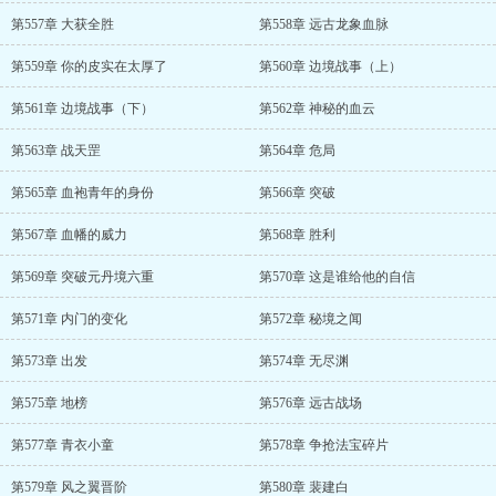
第557章 大获全胜
第558章 远古龙象血脉
第559章 你的皮实在太厚了
第560章 边境战事（上）
第561章 边境战事（下）
第562章 神秘的血云
第563章 战天罡
第564章 危局
第565章 血袍青年的身份
第566章 突破
第567章 血幡的威力
第568章 胜利
第569章 突破元丹境六重
第570章 这是谁给他的自信
第571章 内门的变化
第572章 秘境之闻
第573章 出发
第574章 无尽渊
第575章 地榜
第576章 远古战场
第577章 青衣小童
第578章 争抢法宝碎片
第579章 风之翼晋阶
第580章 裴建白