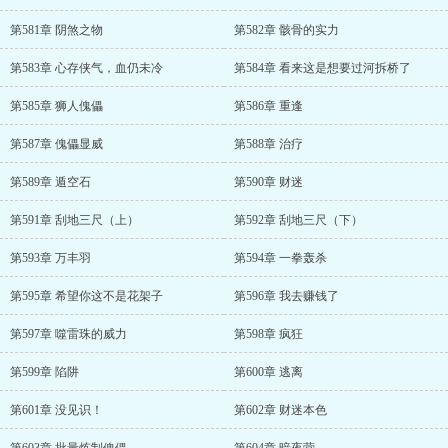
第581章 阴煞之物
第582章 骸骨的实力
第583章 心存侠气，血仍未冷
第584章 看来这是想要过河拆桥了
第585章 狮人傀儡
第586章 重逢
第587章 傀儡显威
第588章 治疗
第589章 遁空石
第590章 财迷
第591章 刮地三尺（上）
第592章 刮地三尺（下）
第593章 万丰羽
第594章 一拳轰杀
第595章 希望你这不是花架子
第596章 我去赚钱了
第597章 噬雷珠的威力
第598章 疯狂
第599章 陷阱
第600章 逃离
第601章 没见识！
第602章 财迷本色