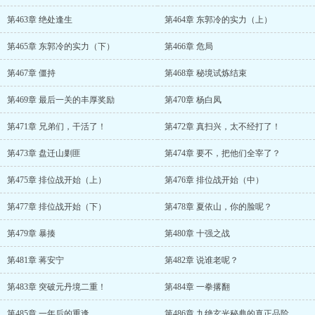
第463章 绝处逢生
第464章 东郭冷的实力（上）
第465章 东郭冷的实力（下）
第466章 危局
第467章 僵持
第468章 秘境试炼结束
第469章 最后一关的丰厚奖励
第470章 杨白凤
第471章 兄弟们，干活了！
第472章 真扫兴，太不经打了！
第473章 盘迁山剿匪
第474章 要不，把他们全宰了？
第475章 排位战开始（上）
第476章 排位战开始（中）
第477章 排位战开始（下）
第478章 夏依山，你的脸呢？
第479章 暴揍
第480章 十强之战
第481章 蒋安宁
第482章 说谁老呢？
第483章 突破元丹境二重！
第484章 一拳撂翻
第485章 一年后的重逢
第486章 九绝玄光秘典的真正品阶