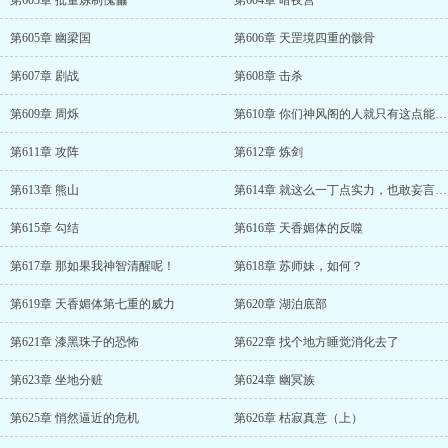
第603章 批量炼制傀儡
第604章 暗夜营
第605章 幽梁国
第606章 天罡境四重的骸骨
第607章 剧战
第608章 击杀
第609章 周烁
第610章 你们神风阁的人就只有这点能耐？
第611章 攻阵
第612章 炼剑
第613章 熊山
第614章 就这么一丁点实力，也敢妄言杀我
第615章 勾结
第616章 天香媚体的反噬
第617章 那如果我神智清醒呢！
第618章 苏师妹，如何？
第619章 天香媚体第七重的威力
第620章 湖泊底部
第621章 漆黑珠子的恐怖
第622章 找个地方睡觉消化去了
第623章 坐地分赃
第624章 幽冥族
第625章 悄然逼近的危机
第626章 枯寂真意（上）