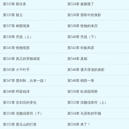
第533章 新任务
第534章 被鄙视了
第535章 疑云
第536章 黑暗中的身影
第537章 林陨现身
第538章 怪物的来历
第539章 开战（上）
第540章 开战（下）
第541章 怪物现形
第542章 剑振风雷
第543章 真正的罪魁祸首
第544章 真相
第545章 小千叶手
第546章 通天塔顶的身影
第547章 楚剑秋，出来一战！
第548章 稍胜一筹
第549章 呼延锐泽
第550章 松涛国局势
第551章 玄剑宗的变化
第552章 洗髓伐骨符（上）
第553章 洗髓伐骨符（下）
第554章 马昊乾的牢骚
第555章 唐玉山的打算
第556章 来了！