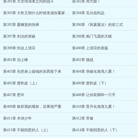
第391章 天罡境强者之间的战斗
第392章 周大娘！
第393章 大乾王朝什么时候变成你夏家私产了？
第394章 瓜分战利品
第395章 夏幽篁的抉择
第396章 《风翼遁法》的前三式
第397章 剑法的突破
第398章 南门飞霜的天赋
第399章 到达上清宗
第400章 上清宗的底蕴
第401章 泊上峰
第402章 挑战
第403章 先把身上值钱的东西留下来
第404章 突破化海境八重！
第405章 楚剥皮（上）
第406章 楚剥皮（下）
第407章 肥羊
第408章 让你双脚和一只手
第409章 敢坏我的规矩，后果很严重
第410章 晋升化海境九重！
第411章 木讷少年
第412章 苦修
第413章 不能招惹的人（上）
第414章 不能招惹的人（下）