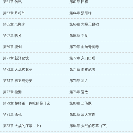
第61章 传讯
第62章 回程
第63章 丹符阵
第64章 溪阳峰
第65章 老顾客
第66章 大蟒天麟铠
第67章 哄抢
第68章 召见
第69章 授剑
第70章 血煞青冥毒
第71章 新泽秘境
第72章 入口出现
第73章 天玑玄龙草
第74章 血袍武者
第75章 再遇宛秀英
第76章 加入
第77章 捡漏
第78章 遇敌
第79章 楚师弟，你吃的是什么
第80章 步飞跃
第81章 杀机
第82章 故人重逢
第83章 大战的序幕（上）
第84章 大战的序幕（下）