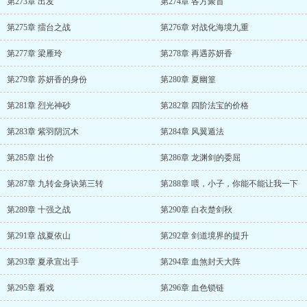
第273章 出发
第274章 各方聚首
第275章 擂台之战
第276章 对战化海境九重
第277章 梁雁玲
第278章 再遇苏妍香
第279章 苏妍香的身份
第280章 夏幽篁
第281章 烈光神砂
第282章 四阶法宝的价格
第283章 紫羽阴沉木
第284章 风翼遁法
第285章 出价
第286章 龙渊剑的委屈
第287章 九转金身诀第三转
第288章 喂，小子，你能不能让我一下
第289章 十强之战
第290章 白衣楚剑秋
第291章 战夏依山
第292章 剑道境界的提升
第293章 夏承宣出手
第294章 血煞封天大阵
第295章 看戏
第296章 血色锁链