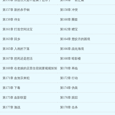
第155章 你这些天是不是脑子进水了
第156章 一箭之威
第157章 新的杀手锏
第158章 冲突
第159章 侍女
第160章 圈套
第161章 打造空间法宝
第162章 赠宝
第163章 回乡
第164章 楚皎月的困境
第165章 入画的下落
第166章 战化海境
第167章 想死还是想活
第168章 暗影楼
第169章 在老娘的店里住宿就要规规矩矩
第170章 再临
第171章 血煞宗来犯
第172章 行动
第173章 下毒
第174章 伪装
第175章 血影联盟
第176章 跟踪
第177章 激战
第178章 击杀