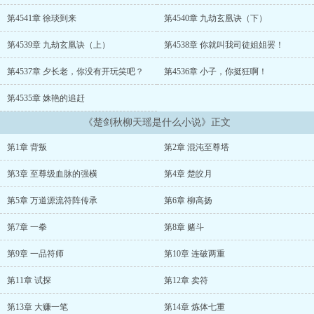
星海，一念裂苍穹。一念诛妖鬼，一念葬神魔！俯瞰诸天神域，谁敢
争锋？这，就是天帝之威！" ...
第4541章 徐琰到来
第4540章 九劫玄凰诀（下）
第4539章 九劫玄凰诀（上）
第4538章 你就叫我司徒姐姐罢！
第4537章 夕长老，你没有开玩笑吧？
第4536章 小子，你挺狂啊！
第4535章 姝艳的追赶
《楚剑秋柳天瑶是什么小说》正文
第1章 背叛
第2章 混沌至尊塔
第3章 至尊级血脉的强横
第4章 楚皎月
第5章 万道源流符阵传承
第6章 柳高扬
第7章 一拳
第8章 赌斗
第9章 一品符师
第10章 连破两重
第11章 试探
第12章 卖符
第13章 大赚一笔
第14章 炼体七重