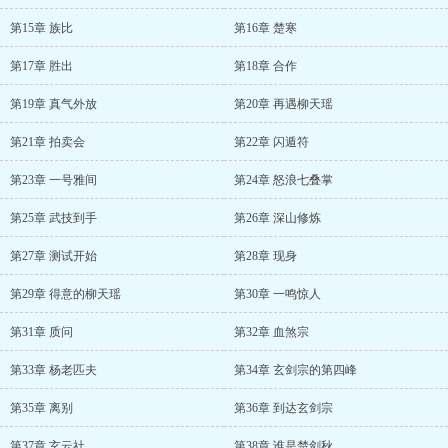
第15章 族比
第16章 楚寒
第17章 胜出
第18章 合作
第19章 真气外放
第20章 再遇柳天瑶
第21章 拍卖会
第22章 闪遁符
第23章 一号雅间
第24章 怒浪七叠掌
第25章 武技到手
第26章 深山修炼
第27章 测试开始
第28章 现身
第29章 得意的柳天瑶
第30章 一鸣惊人
第31章 质问
第32章 血煞宗
第33章 杨老匹夫
第34章 玄剑宗的第四峰
第35章 离别
第36章 到达玄剑宗
第37章 玄云社
第38章 谁是楚剑秋