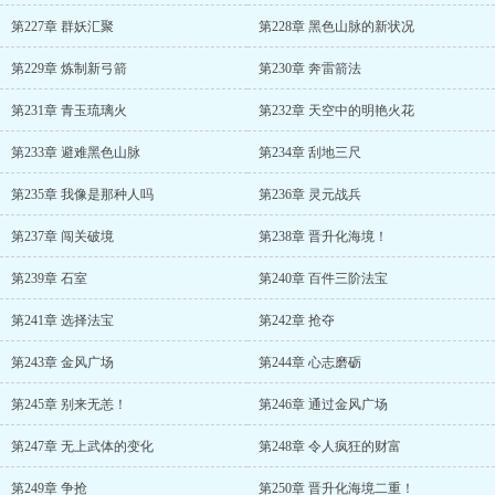
第227章 群妖汇聚
第228章 黑色山脉的新状况
第229章 炼制新弓箭
第230章 奔雷箭法
第231章 青玉琉璃火
第232章 天空中的明艳火花
第233章 避难黑色山脉
第234章 刮地三尺
第235章 我像是那种人吗
第236章 灵元战兵
第237章 闯关破境
第238章 晋升化海境！
第239章 石室
第240章 百件三阶法宝
第241章 选择法宝
第242章 抢夺
第243章 金风广场
第244章 心志磨砺
第245章 别来无恙！
第246章 通过金风广场
第247章 无上武体的变化
第248章 令人疯狂的财富
第249章 争抢
第250章 晋升化海境二重！