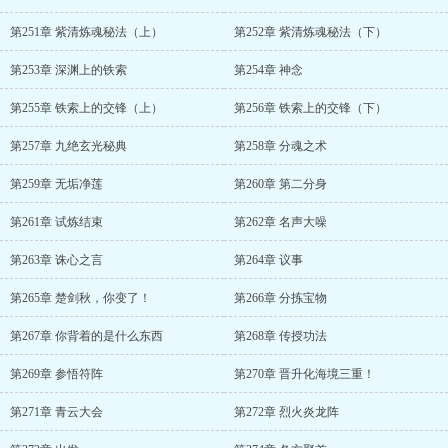
第251章 紫清炼魂秘法（上）
第252章 紫清炼魂秘法（下）
第253章 深渊上的铁索
第254章 神念
第255章 铁索上的交锋（上）
第256章 铁索上的交锋（下）
第257章 九绝玄光秘典
第258章 分魂之术
第259章 无垢净莲
第260章 第二分身
第261章 试炼结束
第262章 名声大噪
第263章 诛心之言
第264章 议事
第265章 楚剑秋，你变了！
第266章 分拣宝物
第267章 你背着的是什么东西
第268章 传授功法
第269章 参悟符阵
第270章 晋升化海境三重！
第271章 青云大会
第272章 烈火炎龙阵