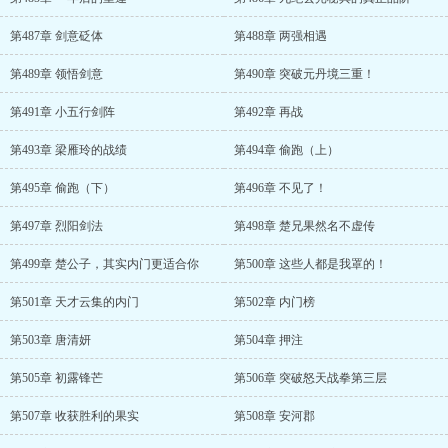
第487章 剑意砭体
第488章 两强相遇
第489章 领悟剑意
第490章 突破元丹境三重！
第491章 小五行剑阵
第492章 再战
第493章 梁雁玲的战绩
第494章 偷跑（上）
第495章 偷跑（下）
第496章 不见了！
第497章 烈阳剑法
第498章 楚兄果然名不虚传
第499章 楚公子，其实内门更适合你
第500章 这些人都是我罩的！
第501章 天才云集的内门
第502章 内门榜
第503章 唐清妍
第504章 押注
第505章 初露锋芒
第506章 突破怒天战拳第三层
第507章 收获胜利的果实
第508章 安河郡