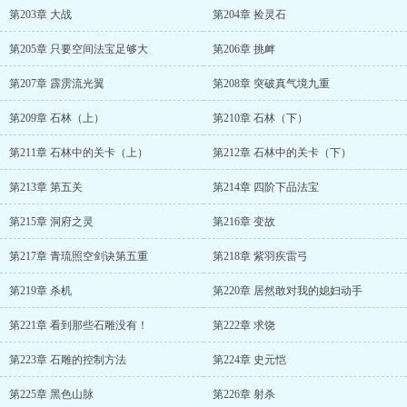
第203章 大战
第204章 捡灵石
第205章 只要空间法宝足够大
第206章 挑衅
第207章 霹雳流光翼
第208章 突破真气境九重
第209章 石林（上）
第210章 石林（下）
第211章 石林中的关卡（上）
第212章 石林中的关卡（下）
第213章 第五关
第214章 四阶下品法宝
第215章 洞府之灵
第216章 变故
第217章 青琉照空剑诀第五重
第218章 紫羽疾雷弓
第219章 杀机
第220章 居然敢对我的媳妇动手
第221章 看到那些石雕没有！
第222章 求饶
第223章 石雕的控制方法
第224章 史元恺
第225章 黑色山脉
第226章 射杀