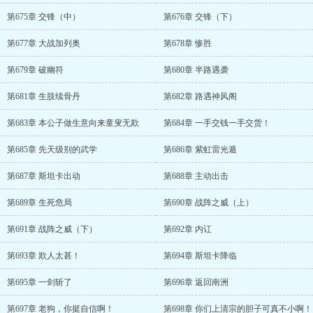
第675章 交锋（中）
第676章 交锋（下）
第677章 大战加列奥
第678章 惨胜
第679章 破幽符
第680章 半路遇袭
第681章 生肢续骨丹
第682章 路遇神风阁
第683章 本公子做生意向来童叟无欺
第684章 一手交钱一手交货！
第685章 先天级别的武学
第686章 紫虹雷光遁
第687章 斯坦卡出动
第688章 主动出击
第689章 生死危局
第690章 战阵之威（上）
第691章 战阵之威（下）
第692章 内讧
第693章 欺人太甚！
第694章 斯坦卡降临
第695章 一剑斩了
第696章 返回南洲
第697章 老狗，你挺自信啊！
第698章 你们上清宗的胆子可真不小啊！