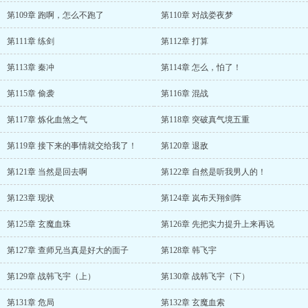
第109章 跑啊，怎么不跑了
第110章 对战娄夜梦
第111章 练剑
第112章 打算
第113章 秦冲
第114章 怎么，怕了！
第115章 偷袭
第116章 混战
第117章 炼化血煞之气
第118章 突破真气境五重
第119章 接下来的事情就交给我了！
第120章 退敌
第121章 当然是回去啊
第122章 自然是听我男人的！
第123章 现状
第124章 岚布天翔剑阵
第125章 玄魔血珠
第126章 先把实力提升上来再说
第127章 查师兄当真是好大的面子
第128章 韩飞宇
第129章 战韩飞宇（上）
第130章 战韩飞宇（下）
第131章 危局
第132章 玄魔血索