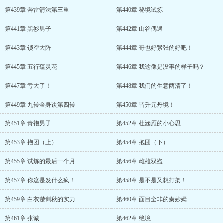
第439章 奔雷箭法第三重
第440章 秘境试炼
第441章 黑衫男子
第442章 山谷偶遇
第443章 锁空大阵
第444章 哥也好紧张的好吧！
第445章 五行蕴灵花
第446章 我这像是没事的样子吗？
第447章 亏大了！
第448章 我们的生意两清了！
第449章 九转金身诀第四转
第450章 晋升元丹境！
第451章 青袍男子
第452章 杜涵雁的小心思
第453章 抱团（上）
第454章 抱团（下）
第455章 试炼的最后一个月
第456章 雌雄双盗
第457章 你这是发什么疯！
第458章 是不是又想打架！
第459章 白衣楚剑秋的实力
第460章 面目全非的秦妙嫣
第461章 张诚
第462章 绝境