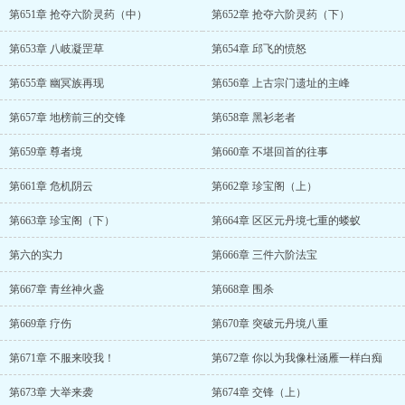
第651章 抢夺六阶灵药（中）
第652章 抢夺六阶灵药（下）
第653章 八岐凝罡草
第654章 邱飞的愤怒
第655章 幽冥族再现
第656章 上古宗门遗址的主峰
第657章 地榜前三的交锋
第658章 黑衫老者
第659章 尊者境
第660章 不堪回首的往事
第661章 危机阴云
第662章 珍宝阁（上）
第663章 珍宝阁（下）
第664章 区区元丹境七重的蝼蚁
第六的实力
第666章 三件六阶法宝
第667章 青丝神火盏
第668章 围杀
第669章 疗伤
第670章 突破元丹境八重
第671章 不服来咬我！
第672章 你以为我像杜涵雁一样白痴
第673章 大举来袭
第674章 交锋（上）