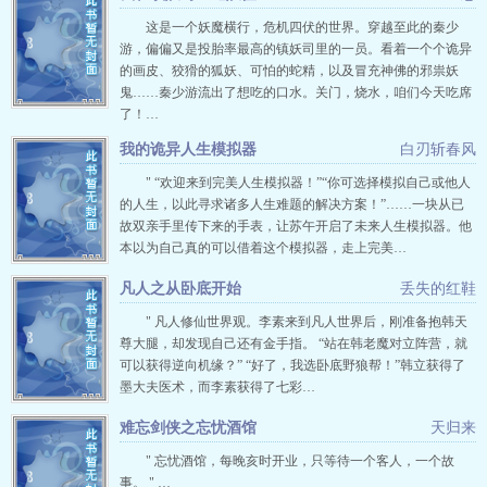
这是一个妖魔横行，危机四伏的世界。穿越至此的秦少
游，偏偏又是投胎率最高的镇妖司里的一员。看着一个个诡异
的画皮、狡猾的狐妖、可怕的蛇精，以及冒充神佛的邪祟妖
鬼……秦少游流出了想吃的口水。关门，烧水，咱们今天吃席
了！…
我的诡异人生模拟器
白刃斩春风
" “欢迎来到完美人生模拟器！”“你可选择模拟自己或他人
的人生，以此寻求诸多人生难题的解决方案！”……一块从已
故双亲手里传下来的手表，让苏午开启了未来人生模拟器。他
本以为自己真的可以借着这个模拟器，走上完美…
凡人之从卧底开始
丢失的红鞋
" 凡人修仙世界观。李素来到凡人世界后，刚准备抱韩天
尊大腿，却发现自己还有金手指。 “站在韩老魔对立阵营，就
可以获得逆向机缘？” “好了，我选卧底野狼帮！”韩立获得了
墨大夫医术，而李素获得了七彩…
难忘剑侠之忘忧酒馆
天归来
" 忘忧酒馆，每晚亥时开业，只等待一个客人，一个故
事。 " …