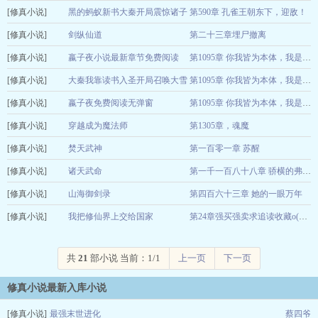
[修真小说]
烟雨江渚
黑的蚂蚁新书大秦开局震惊诸子
第590章 孔雀王朝东下，迎敌！
12-22
[修真小说]
百家
剑纵仙道
第二十三章埋尸撤离
嬴子夜
12-22
[修真小说]
山水闲时
嬴子夜小说最新章节免费阅读
12-22
第1095章 你我皆为本体，我是巨佬？
[修真小说]
大秦我靠读书入
大秦我靠读书入圣开局召唤大雪
12-22
第1095章 你我皆为本体，我是巨佬？
[修真小说]
圣开局召唤大雪
龙骑小说全文免费阅读
嬴子夜免费阅读无弹窗
嬴子夜
12-22
第1095章 你我皆为本体，我是巨佬？
[修真小说]
大秦我靠读书入
龙骑
穿越成为魔法师
第1305章，魂魔
12-22
[修真小说]
圣开局召唤大雪
朝天官
焚天武神
第一百零一章 苏醒
12-22
[修真小说]
五月朝露
龙骑
诸天武命
12-22
第一千一百八十八章 骄横的弗利萨
[修真小说]
我叫排云掌
山海御剑录
第四百六十三章 她的一眼万年
12-22
[修真小说]
胡小苏
我把修仙界上交给国家
12-22
第24章强买强卖求追读收藏o(╥﹏╥)o
叶恨水
12-22
共
21
部小说 当前：1/1
上一页
下一页
修真小说最新入库小说
[修真小说]
最强末世进化
蔡四爷