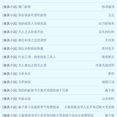
[修真小说]
魔门败类
惊涛骇浪
[修真小说]
我在镇妖司里吃妖怪
五志
[修真小说]
我的诡异人生模拟器
白刃斩春风
[修真小说]
凡人之从卧底开始
丢失的红鞋
[修真小说]
难忘剑侠之忘忧酒馆
天归来
[修真小说]
我以诗歌斩妖除魔
君问苍天
[修真小说]
行走江湖，我有很多工具人
敬斋阁主
[修真小说]
凡人修仙之路无止境
作家无袖清风
[修真小说]
大乾长生
萧舒
[修真小说]
月药神息
烟雨江渚
[修真小说]
黑的蚂蚁新书大秦开局震惊诸子百家
嬴子夜
[修真小说]
剑纵仙道
山水闲时
[修真小说]
嬴子夜小说最新章节免费阅读
大秦我靠读书入圣开局召唤大雪龙骑
[修真小说]
大秦我靠读书入圣开局召唤大雪龙骑小说全文免费阅读
嬴子夜