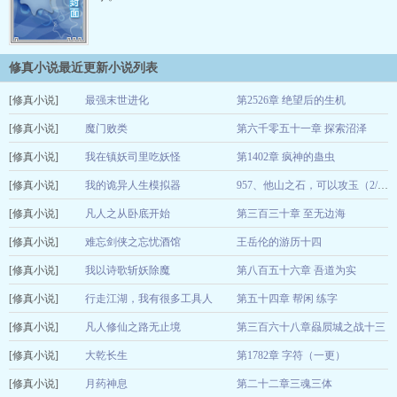
修真小说最近更新小说列表
[修真小说]
最强末世进化
第2526章 绝望后的生机
[修真小说]
蔡四爷
魔门败类
第六千零五十一章 探索沼泽
12-24
[修真小说]
惊涛骇浪
我在镇妖司里吃妖怪
第1402章 疯神的蛊虫
12-22
[修真小说]
五志
我的诡异人生模拟器
12-22
957、他山之石，可以攻玉（2/2）
[修真小说]
白刃斩春风
凡人之从卧底开始
第三百三十章 至无边海
12-22
[修真小说]
丢失的红鞋
难忘剑侠之忘忧酒馆
王岳伦的游历十四
12-22
[修真小说]
天归来
我以诗歌斩妖除魔
第八百五十六章 吾道为实
12-22
[修真小说]
君问苍天
行走江湖，我有很多工具人
第五十四章 帮闲 练字
12-22
[修真小说]
敬斋阁主
凡人修仙之路无止境
第三百六十八章赑屃城之战十三
12-22
[修真小说]
作家无袖清风
大乾长生
第1782章 字符（一更）
12-22
[修真小说]
萧舒
月药神息
第二十二章三魂三体
12-22