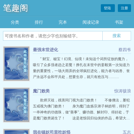
笔趣阁
登陆
注册
分类
排行
完本
阅读记录
书架
最强末世进化
蔡四爷
" 财宝、秘宝！幻境、仙境！未知这个词所绽放的魔力，
吸引了众多强者趋之若鹜！挣扎在末世中的姜毅第一次知道力
量的重要性，一场大雨弄的全球疯狂进化，能力者与凶兽、丧
尸永远不会和平共处，想要生存，就只有抢压与………
魔门败类
惊涛骇浪
欺师灭祖，残害同门视为道门败类！ 不修佛法，屡犯
五戒视为佛门败类！ 身为魔门血炼宗弟子林皓明，得到了
一串神奇的功德珠，做“善事”、赚功德、解封印、得好处，于
是魔门败类诞生了！ 这是老惊回归仙侠的作品，希望大…
我在镇妖司里吃妖怪
五志