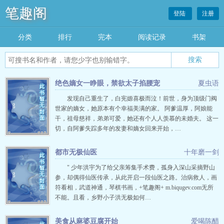
笔趣阁
登陆
注册
分类
排行
完本
阅读记录
书架
绝色嫡女一睁眼，禁欲太子掐腰宠
夏虫语
发现自己重生了，白宪嫄喜极而泣！前世，身为顶级门阀
世家的嫡女，她原本有个幸福美满的家。 阿爹温厚，阿娘能
干，祖母慈祥，弟弟可爱，她还有个人人羡慕的未婚夫。 这一
切，自阿爹失踪多年的发妻和嫡女回来开始，…
都市无极仙医
十年磨一剑
" 少年洪宇为了给父亲筹集手术费，孤身入深山采摘野山
参，却偶得仙医传承，从此开启一段仙医之路。治病救人，画
符看相，武道神通，琴棋书画，+笔趣阁+ m.biqugev.com无所
不能。且看，乡野小子洪无极如何…
美食从麻婆豆腐开始
爱喝陈醋