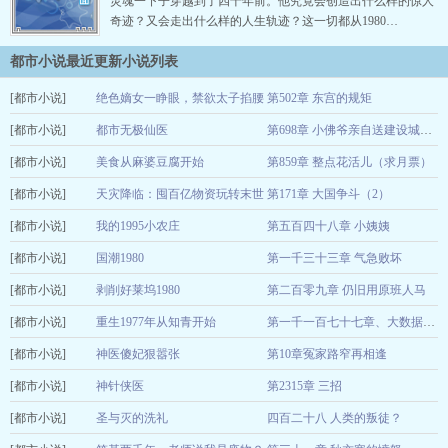
灵魂一下子穿越到了四十年前。他究竟会创造出什么样的惊人
奇迹？又会走出什么样的人生轨迹？这一切都从1980…
都市小说最近更新小说列表
[都市小说]
绝色嫡女一睁眼，禁欲太子掐腰
第502章 东宫的规矩
[都市小说]
宠
都市无极仙医
夏虫语
12-30
第698章 小佛爷亲自送建设城市的精英团队来江州
[都市小说]
十年磨一剑
美食从麻婆豆腐开始
第859章 整点花活儿（求月票）
12-30
[都市小说]
爱喝陈醋
天灾降临：囤百亿物资玩转末世
第171章 大国争斗（2）
12-30
[都市小说]
麻辣粉丝包
我的1995小农庄
第五百四十八章 小姨姨
12-30
[都市小说]
叶公好龙A
国潮1980
第一千三十三章 气急败坏
12-30
[都市小说]
镶黄旗
剥削好莱坞1980
第二百零九章 仍旧用原班人马
12-30
[都市小说]
莫斯科钳工果沙
重生1977年从知青开始
12-30
第一千一百七十七章、大数据未来
[都市小说]
鬼谷孒
神医傻妃狠嚣张
第10章冤家路窄再相逢
12-30
[都市小说]
唐梦若影
神针侠医
第2315章 三招
12-30
[都市小说]
执笔问长生
圣与灭的洗礼
四百二十八 人类的叛徒？
12-30