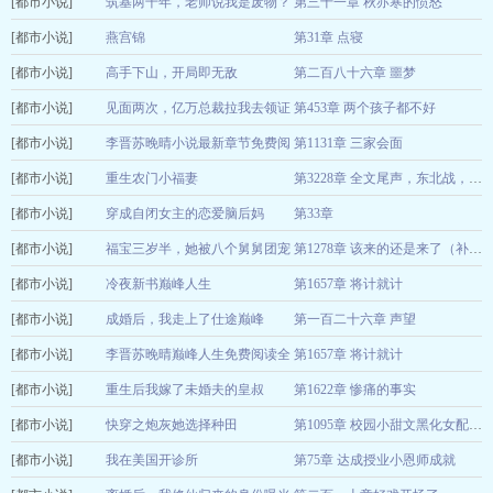
[都市小说]
素灯玄墨
筑基两千年，老师说我是废物？
第三十一章 秋亦寒的愤怒
12-29
[都市小说]
西子湖龙井
燕宫锦
第31章 点寝
12-29
[都市小说]
浮白载笔
高手下山，开局即无敌
第二百八十六章 噩梦
12-29
[都市小说]
五仁饺子
见面两次，亿万总裁拉我去领证
第453章 两个孩子都不好
12-29
[都市小说]
二月里里
李晋苏晚晴小说最新章节免费阅
第1131章 三家会面
12-29
[都市小说]
读
重生农门小福妻
巅峰人生
12-29
第3228章 全文尾声，东北战，收复阳吉府【3】
[都市小说]
风十里
穿成自闭女主的恋爱脑后妈
第33章
12-29
[都市小说]
年糕不甜
福宝三岁半，她被八个舅舅团宠
12-29
第1278章 该来的还是来了（补更）
[都市小说]
了
冷夜新书巅峰人生
第1657章 将计就计
萌汉子
12-29
[都市小说]
李晋苏晚晴
成婚后，我走上了仕途巅峰
第一百二十六章 声望
12-29
[都市小说]
断茄明月
李晋苏晚晴巅峰人生免费阅读全
第1657章 将计就计
12-29
[都市小说]
文
重生后我嫁了未婚夫的皇叔
第1622章 惨痛的事实
冷夜
12-29
[都市小说]
季微微
快穿之炮灰她选择种田
12-29
第1095章 校园小甜文黑化女配（43）
[都市小说]
席祯
我在美国开诊所
第75章 达成授业小恩师成就
12-29