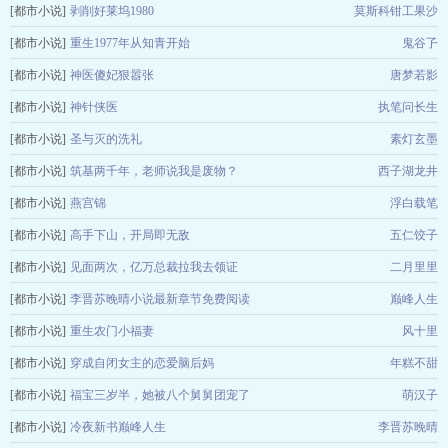
[都市小说]
剥削好莱坞1980
莫斯科钳工果沙
[都市小说]
重生1977年从知青开始
鬼谷孒
[都市小说]
神医傻妃狠嚣张
唐梦若影
[都市小说]
神针侠医
执笔问长生
[都市小说]
圣与灭的洗礼
素灯玄墨
[都市小说]
筑基两千年，老师说我是废物？
西子湖龙井
[都市小说]
燕宫锦
浮白载笔
[都市小说]
高手下山，开局即无敌
五仁饺子
[都市小说]
见面两次，亿万总裁拉我去领证
二月里里
[都市小说]
李晋苏晚晴小说最新章节免费阅读
巅峰人生
[都市小说]
重生农门小福妻
风十里
[都市小说]
穿成自闭女主的恋爱脑后妈
年糕不甜
[都市小说]
福宝三岁半，她被八个舅舅团宠了
萌汉子
[都市小说]
冷夜新书巅峰人生
李晋苏晚晴