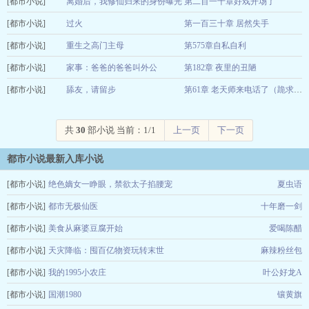
[都市小说]
能涅槃吗
离婚后，我修仙归来的身份曝光
第二百一十章好戏开场了
12-29
[都市小说]
随行丶
过火
第一百三十章 居然失手
12-29
[都市小说]
柏楼
重生之高门主母
第575章自私自利
12-29
[都市小说]
鹊南枝
家事：爸爸的爸爸叫外公
第182章 夜里的丑陋
12-29
[都市小说]
哈尔大叔
舔友，请留步
12-29
第61章 老天师来电话了（跪求追读）
宁谈维卿
12-29
共
30
部小说 当前：1/1
上一页
下一页
都市小说最新入库小说
[都市小说]
绝色嫡女一睁眼，禁欲太子掐腰宠
夏虫语
[都市小说]
都市无极仙医
十年磨一剑
[都市小说]
美食从麻婆豆腐开始
爱喝陈醋
[都市小说]
天灾降临：囤百亿物资玩转末世
麻辣粉丝包
[都市小说]
我的1995小农庄
叶公好龙A
[都市小说]
国潮1980
镶黄旗