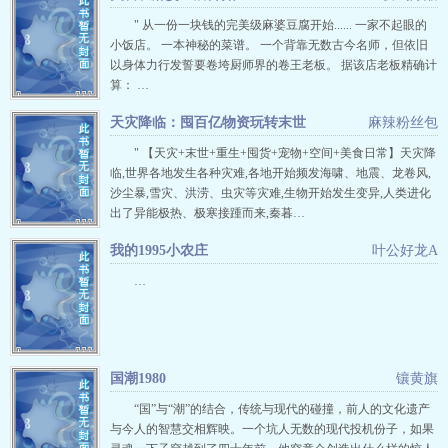
" 从一份一块钱的完美级麻婆豆腐开始...... 一家不起眼的
小饭店。 一本神秘的菜谱。 一个背靠无数古今名师，但依旧
以身体力行发誓要卷垮厨师界的卷王老板。 据该店老板精确计
算： …
天灾降临：囤百亿物资玩转末世
麻辣粉丝包
" 【天灾+末世+重生+囤货+宠物+空间+美食日常】天灾降
临,世界各地发生各种灾难,各地开始频发海啸、地震、龙卷风,
沙尘暴,雪灾、洪涝、虫灾等灾难,生物开始发生变异,人类进化
出了异能极热、极寒接踵而来,秦暮…
我的1995小农庄
叶公好龙A
…
国潮1980
镶黄旗
“国”与“潮”的结合，传统与现代的碰撞，前人的文化遗产
与今人的智慧交相辉映。一个坑人无数的现代投机份子，如果