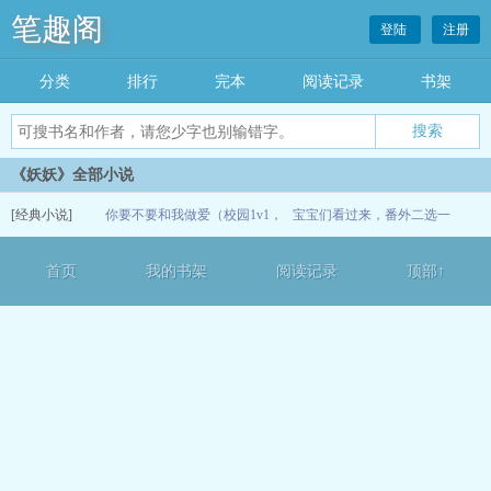
笔趣阁
登陆
注册
分类
排行
完本
阅读记录
书架
《妖妖》全部小说
[经典小说]
你要不要和我做爱（校园1v1，
宝宝们看过来，番外二选一
高h）
06-02
首页
我的书架
阅读记录
顶部↑