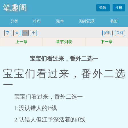
笔趣阁
登陆
注册
分类
排行
完本
阅读记录
书架
字:
大
中
小
护眼
关灯
上一章
章节列表
下一章
宝宝们看过来，番外二选一
宝宝们看过来，番外二选
一
宝宝们看过来，番外二选一
1:没认错人的if线
2:认错人但江予深活着的if线