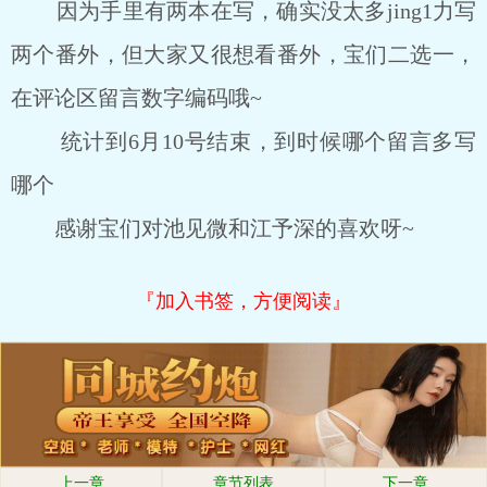
因为手里有两本在写，确实没太多jing1力写
两个番外，但大家又很想看番外，宝们二选一，
在评论区留言数字编码哦~
统计到6月10号结束，到时候哪个留言多写
哪个
感谢宝们对池见微和江予深的喜欢呀~
『加入书签，方便阅读』
上一章
章节列表
下一章