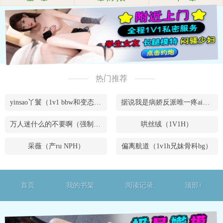
热门推荐
yinsao丫鬟（1v1 bbw和变态腹黑男）
据说我是病娇反派唯一疼ai的妹妹（兄妹骨）
万人迷什么的不要啊（强制NPH）
哄丝绒（1V1H）
采薇（产ru NPH）
偏离航道（1v1h兄妹骨科bg）
首页
我的书架
阅读记录
顶部↑