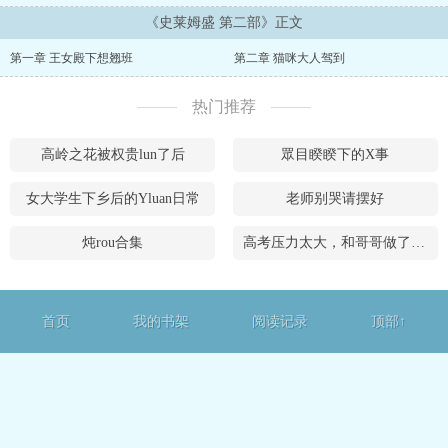
天坐在窗边看热闹、顺便煽风点火的jing灵弓手倩； 以及依旧圆滚
滚、软乎乎的史莱姆盛。 原本应该是这样才对。 直到某一天，那颗来
《史莱姆盛 第二部》正文
自生命古树的种子开始发热。 为了寻找“迷路”的世界树种子真正的归
第一章 王女殿下想翘班
第二章 猫咪大人驾到
处，三人再次踏上旅途。 离开王城、穿越兽人国度、翻越断崖、深入
与世隔绝的秘境…… 一路上有篝火、醉酒、深夜里迷迷糊糊的依赖，
也有越来越无法隐藏的温柔与亲密。 而盛依旧是那样。 努力地陪在她
热门推荐
们身边。 像毯子、像抱枕、像浴缸、像永远不会离开的家。 只是——
当新的世界树重新发芽时。 某些沉睡于世界深处的东西，也终于再次
高岭之花被权贵lun了后
眾目睽睽下的X事
睁开了眼睛。 …… “所以说……” “为什么拯救世界之前，还要先交离
境税啊？！”...
女大学生下乡后的Yluan日常
老师别哭请摆好
炖rou合集
高考压力太大，和哥哥做了什么
首页
我的书架
阅读记录
顶部↑