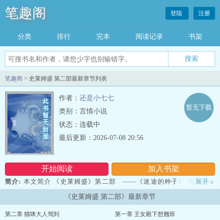
笔趣阁
登陆
注册
分类
排行
完本
阅读记录
书架
笔趣阁
> 史莱姆盛 第二部最新章节列表
作者：
还是小七七
暂无下载
类别：言情小说
状态：连载中
最后更新：2026-07-08 20:56
开始阅读
加入书架
简介:
本文简介 《史莱姆盛》第二部 ——《迷途的种子》 当王国终
展开
»
于迎来短暂和平—— 拯救了战场、被迫公开王女身份的银发剑士露·
《史莱姆盛 第二部》最新章节
塞勒斯di娅·银月，却发现真正可怕的东西并不是魔王军。 而是堆积如
山的公文。 每天开会、批示、听大臣吵架，累到灵魂出窍的露； 每
第二章 猫咪大人驾到
第一章 王女殿下想翘班