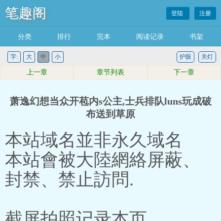
笔趣阁
登陆
注册
分类
排行
完本
阅读记录
书架
字:
大
中
小
护眼
关灯
上一章
章节列表
下一章
萧逸幻想当众开苞内s公主,士兵排队luns玩成破
布送到草原
本站域名並非永久域名
本站會被大陸網絡屏蔽、
封禁、禁止訪問.
截屏拍照记录本页。