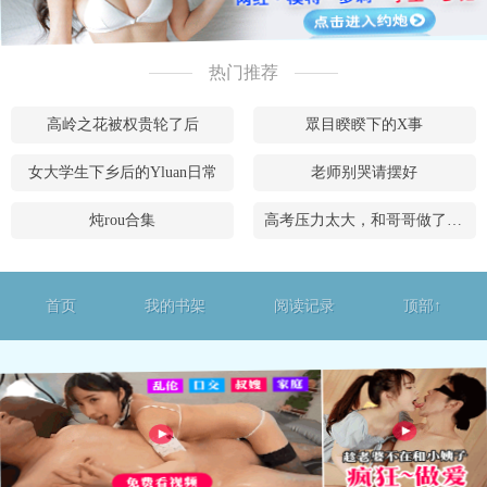
热门推荐
高岭之花被权贵轮了后
眾目睽睽下的X事
女大学生下乡后的Yluan日常
老师别哭请摆好
炖rou合集
高考压力太大，和哥哥做了什么
首页
我的书架
阅读记录
顶部↑