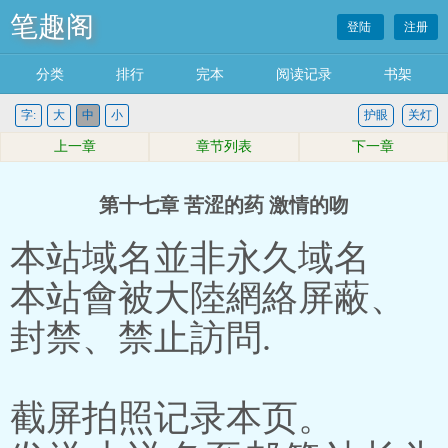
笔趣阁
登陆
注册
分类
排行
完本
阅读记录
书架
字:
大
中
小
护眼
关灯
上一章
章节列表
下一章
第十七章 苦涩的药 激情的吻
本站域名並非永久域名
本站會被大陸網絡屏蔽、
封禁、禁止訪問.
截屏拍照记录本页。