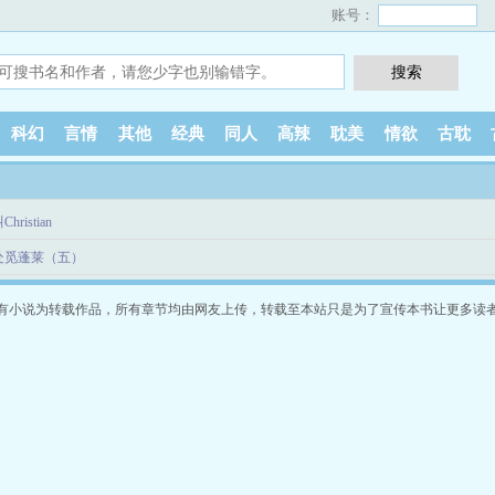
账号：
科幻
言情
其他
经典
同人
高辣
耽美
情欲
古耽
Christian
何处觅蓬莱（五）
有小说为转载作品，所有章节均由网友上传，转载至本站只是为了宣传本书让更多读