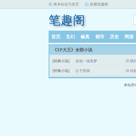
将本站设为首页
收藏笔趣阁
笔趣阁
首页
玄幻
修真
都市
历史
网游
《XP大王》全部小说
[经典小说]
送他一场美梦
30.我叫
[经典小说]
公子悦我
28.
本站所