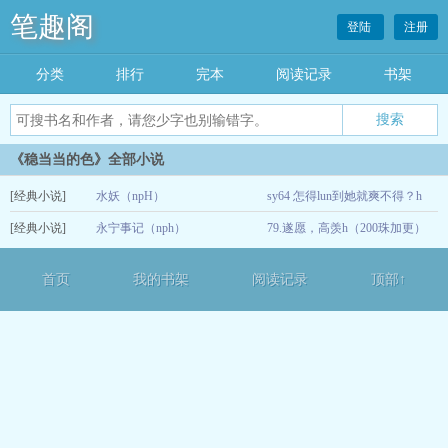
笔趣阁
登陆
注册
分类
排行
完本
阅读记录
书架
《稳当当的色》全部小说
[经典小说]
水妖（npH）
sy64 怎得lun到她就爽不得？h
[经典小说]
永宁事记（nph）
79.遂愿，高羡h（200珠加更）
12-13
02-07
首页
我的书架
阅读记录
顶部↑