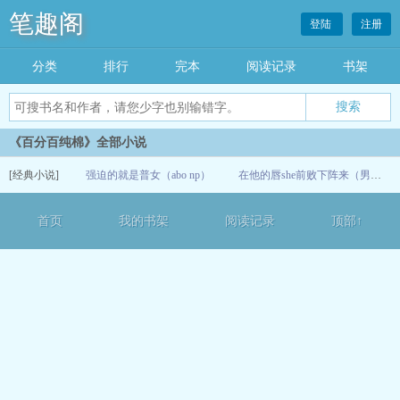
笔趣阁
登陆
注册
分类
排行
完本
阅读记录
书架
《百分百纯棉》全部小说
[经典小说]
强迫的就是普女（abo np）
在他的唇she前败下阵来（男口女）
06-04
首页
我的书架
阅读记录
顶部↑